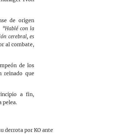
se de origen
.
"Hablé con la
ón cerebral, es
or al combate,
ampeón de los
n reinado que
ncipio a fin,
a pelea.
su derrota por KO ante