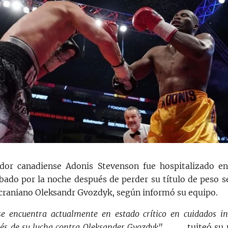
dor canadiense Adonis Stevenson fue hospitalizado en
sábado por la noche después de perder su título de peso 
craniano Oleksandr Gvozdyk, según informó su equipo.
e encuentra actualmente en estado crítico en cuidados in
ués de su lucha contra Oleksander Gvozdyk",
tuiteó su