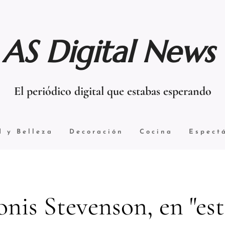
AS Digital News
El periódico digital que estabas esperando
d y Belleza
Decoración
Cocina
Espect
nis Stevenson, en "es