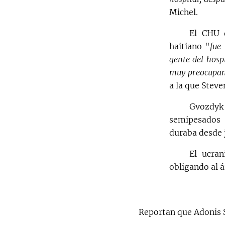
Michel.
El CHU 
haitiano "
fue
gente del hosp
muy preocupan
a la que Steve
Gvozdyk
semipesados 
duraba desde 
El ucran
obligando al á
Reportan que Adonis S