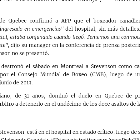
de Quebec confirmó a AFP que el boxeador canadien
 ingresado en emergencias"
del hospital, sin más detalles
ital, estaba confundido cuando llegó. Tememos una conmoci
te",
dijo su manager en la conferencia de prensa posteri
nson no se presentó.
 destronó el sábado en Montreal a Stevenson como c
por el Consejo Mundial de Boxeo (CMB), luego de u
junio de 2013.
iano, de 31 años, dominó el duelo en Quebec de pri
rbitro a detenerlo en el undécimo de los doce asaltos de l
tevenson, está en el hospital en estado crítico, luego de 
Oleksandr Gvozdyk.
#Triste
pic.twitter.com/wfcpPcdyEE