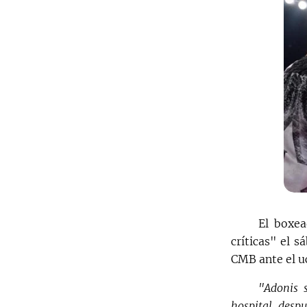
El boxea
críticas" el 
CMB ante el u
"Adonis s
hospital, desp