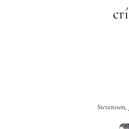
cr
Stevensson,