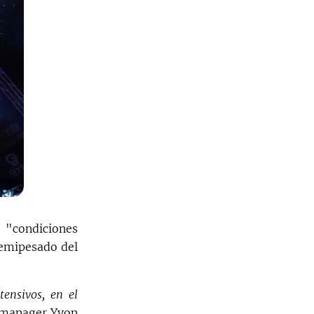
 "condiciones
semipesado del
tensivos, en el
 manager Yvon