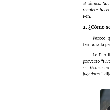
el técnico. So
requiere hace
Pen.
2. ¿Cómo se
Parece 
temporada pas
Le Pen l
proyecto
"tuvo
ser técnico no
jugadores",
dij