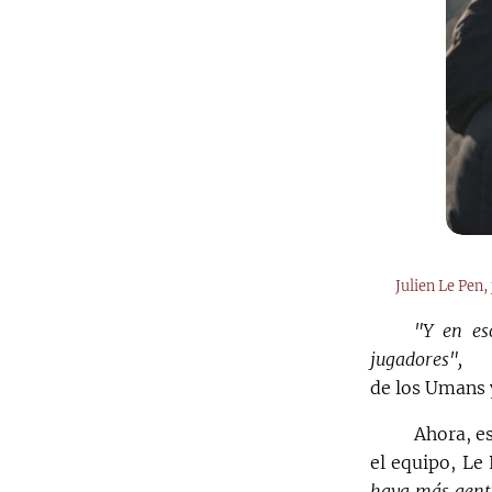
Julien Le Pen,
"Y en es
jugadores",
de los Umans y
Ahora, e
el equipo, Le 
haya más gente