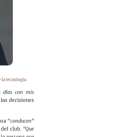
 la tecnología.
s días con mis
 las decisiones
ora "
conducen"
 del club.
"Que
 la persona que