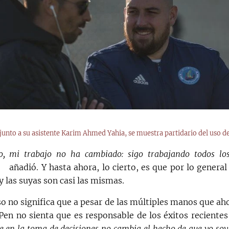
 junto a su asistente Karim Ahmed Yahia, se muestra partidario del uso de
o, mi trabajo no ha cambiado: sigo trabajando todos lo
añadió. Y hasta ahora, lo cierto, es que por lo general
 las suyas son casi las mismas.
so no significa que a pesar de las múltiples manos que ah
Pen no sienta que es responsable de los éxitos recientes
 en la toma de decisiones no cambia el hecho de que yo soy