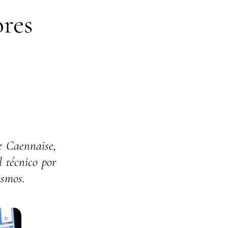
ores
e Caennaise,
l técnico por
ismos.