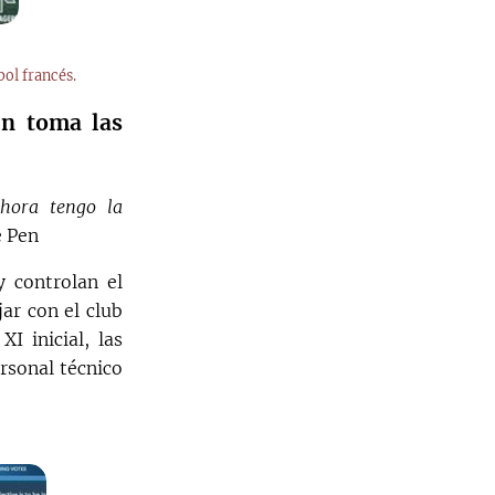
bol francés.
én toma las
Ahora tengo la
e Pen
 controlan el
ar con el club
I inicial, las
rsonal técnico