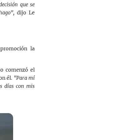
decisión que se
hago",
dijo Le
 promoción la
ndo comenzó el
on él.
"Para mí
os días con mis