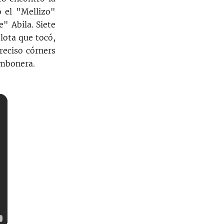
o el "Mellizo"
" Abila. Siete
lota que tocó,
reciso córners
ombonera.