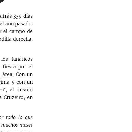
atrás 339 días
el año pasado.
ar el campo de
odilla derecha,
los fanáticos
 fiesta por el
l área. Con un
cima y con un
2-0, el mismo
a Cruzeiro, en
or todo lo que
 muchos meses