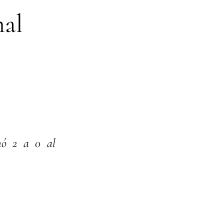
nal
anó 2 a 0 al