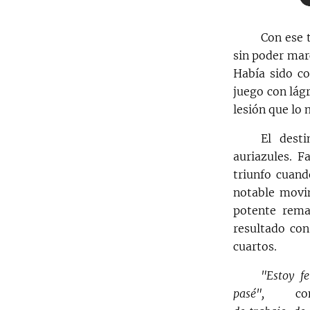
Con ese 
sin poder mar
Había sido co
juego con lágr
lesión que lo
El dest
auriazules. F
triunfo cuand
notable movi
potente rema
resultado con
cuartos.
"Estoy f
pasé",
con