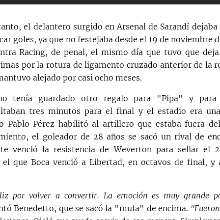
tanto, el delantero surgido en Arsenal de Sarandí dejaba 
car goles, ya que no festejaba desde el 19 de noviembre d
ntra Racing, de penal, el mismo día que tuvo que dej
imas por la rotura de ligamento cruzado anterior de la r
 mantuvo alejado por casi ocho meses.
ino tenía guardado otro regalo para "Pipa" y para 
altaban tres minutos para el final y el estadio era una
o Pablo Pérez habilitó al artillero que estaba fuera de
miento, el goleador de 28 años se sacó un rival de en
te venció la resistencia de Weverton para sellar el 
 el que Boca venció a Libertad, en octavos de final, y 
eliz por volver a convertir. La emoción es muy grande p
tó Benedetto, que se sacó la "mufa" de encima.
"Fueron