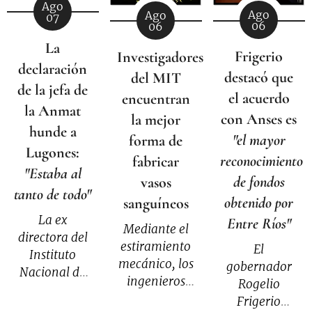
Ago
Ago
Ago
07
06
06
La
Frigerio
Investigadores
declaración
destacó que
del MIT
de la jefa de
el acuerdo
encuentran
la Anmat
con Anses es
la mejor
hunde a
"el mayor
forma de
Lugones:
reconocimiento
fabricar
"Estaba al
de fondos
vasos
tanto de todo"
obtenido por
sanguíneos
La ex
Entre Ríos"
Mediante el
directora del
estiramiento
El
Instituto
mecánico, los
gobernador
Nacional de
ingenieros
Rogelio
Medicamentos
del MIT
Frigerio
dijo que