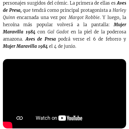
personajes surgidos del cómic. La primera de ellas es
Aves
de Presa,
que tendrá como principal protagonista a
Harley
Quinn
encarnada una vez por
Margot Robbie
. Y luego, la
heroína más popular volverá a la pantalla:
Mujer
Maravilla 1984
con
Gal Gadot
en la piel de la poderosa
amazona.
Aves de Presa
podrá verse el 6 de febrero y
Mujer Maravilla 1984
el 4 de junio.