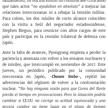
lanzamiento, su oficina emitió un comunicado criticando
que tales actos "
no ayudaban en absoluto
" a mejorar las
relaciones intercoreanas ni a rebajar la tensión militar.
Para colmo, los dos misiles de corto alcance coinciden
con la visita a Seúl del negociador estadounidense,
Stephen Biegun, para reunirse con altos cargos de este
país y participar en la reunión trilateral de defensa con
Japón.
Ante la falta de avances, Pyongyang empieza a perder la
paciencia y amenaza con volver a los ensayos nucleares y
de misiles, que interrumpió en noviembre de 2017. Este
jueves, un periódico publicado por la comunidad
norcoreana en Japón, -
Choson Sinbo-,
repitió las
advertencias del régimen de volver a la confrontación
nuclear. "
No hay ninguna razón para que Corea del Norte
pierda el tiempo en provocaciones. Pero la situación podría
cambiar si EE.UU. no corrige su actitud equivocada y una
tercera cumbre no tiene lugar en el plazo de tiempo