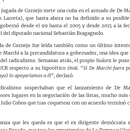
a jugada de Cornejo mete una cuña en el armado de De Ma
 Larreta), que hasta ahora no ha definido a su posible
 gobernó desde el 99 hasta el 2005 y desde 2015 a la fe
el del diputado nacional Sebastián Bragagnolo.
a de Cornejo fue leída también como un último intento
e Marchi a la precandidatura a gobernador, una idea que 
r del radicalismo. Semanas atrás, el propio Suárez le puso
UCR respecto a su hipotético rival. "
Si De Marchi fuera po
uyo) lo apoyaríamos a él"
, declaró.
adicalismo sospechaban que el lanzamiento de De Ma
ores lugares en la negociación de las listas, mucho más
e Julio Cobos que tras coquetear con un acuerdo terminó c
anza que les queda es que el ex dirigente demócrata 