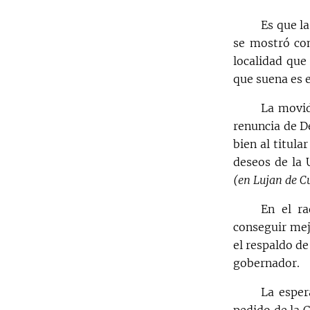
Es que l
se mostró con
localidad que
que suena es 
La movid
renuncia de D
bien al titula
deseos de la 
(en Lujan de C
En el r
conseguir mej
el respaldo d
gobernador.
La esper