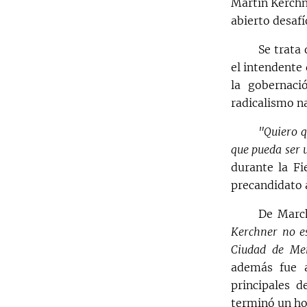
Martín Kerchn
abierto desafí
Se trata
el intendente 
la gobernaci
radicalismo na
"Quiero q
que pueda ser 
durante la F
precandidato 
De March
Kerchner no es
Ciudad de Me
además fue a
principales 
terminó un hos