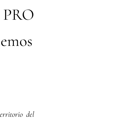
el PRO
iemos
rritorio del