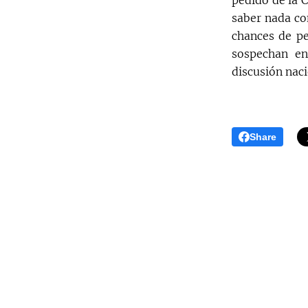
pedido de la 
saber nada co
chances de pe
sospechan en
discusión nac
Share