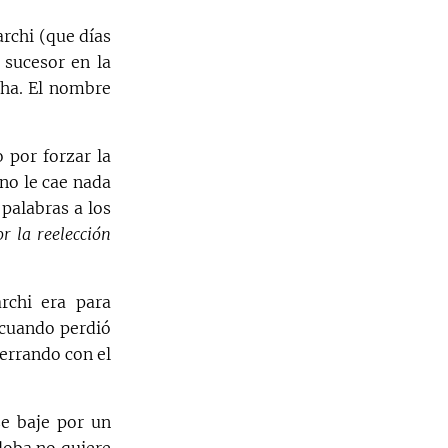
rchi (que días
 sucesor en la
cha. El nombre
 por forzar la
no le cae nada
 palabras a los
r la reelección
rchi era para
 cuando perdió
errando con el
se baje por un