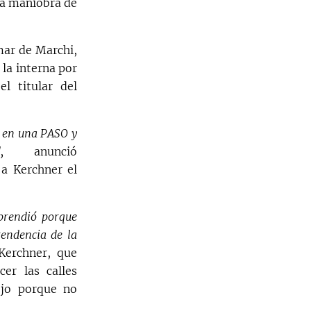
na maniobra de
mar de Marchi,
 la interna por
l titular del
a en una PASO y
,
anunció
a Kerchner el
prendió porque
tendencia de la
Kerchner, que
er las calles
ejo porque no