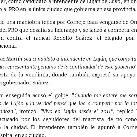
er, como candidato a intendente de Luján de Cuyo, en u
o al PRO en la única ciudad que gobierna en esa provincia.
 de una maniobra tejida por Cornejo para vengarse de O
del PRO que desafía su liderazgo y se lanzó a competir en
ón contra el radical Rodolfo Suárez, el elegido por e
cional.
ue Martín sea candidato a intendente en Luján, que compit
un representante genuino de la continuidad de este gobierno"
iesta de la Vendimia, donde también expresó su apoyo 
a gobernador Suárez.
i enseguida acusó el golpe. "
Cuando me enteré me sor
 de Luján y la verdad pensé que iba a competir por la in
ndoza",
ironizó.
"Vivo en Luján desde el 2011",
replicó 
cusado por los seguidores del macrista de no conoc
de la ciudad. El intendente también le apuntó a Corn
pital en su ciudad.