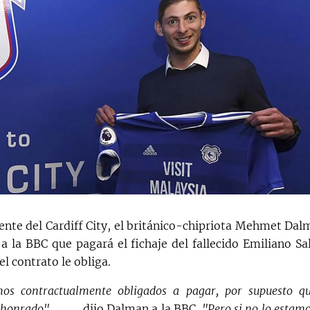
dente del Cardiff City, el británico-chipriota Mehmet Dal
 a la BBC que pagará el fichaje del fallecido Emiliano Sa
el contrato le obliga.
mos contractualmente obligados a pagar, por supuesto q
 honrado",
dijo Dalman a la BBC.
"Pero si no lo estamo