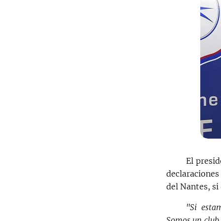
El presi
declaraciones
del Nantes, si 
"Si esta
Somos un club