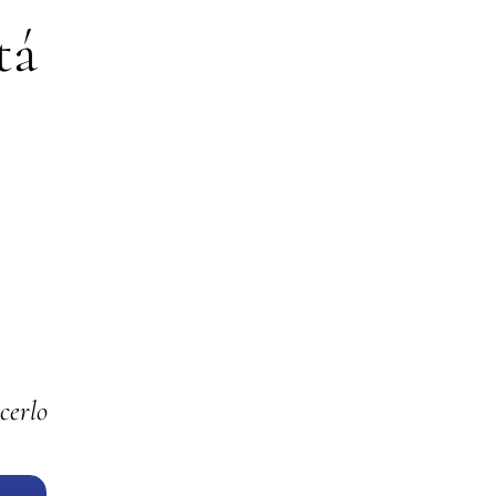
tá
cerlo