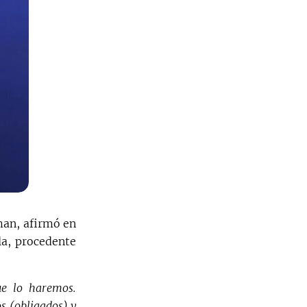
man, afirmó en
la, procedente
ue lo haremos.
s (obligados) y