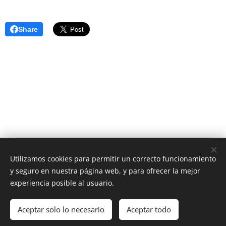
Share
Utilizamos cookies para permitir un correcto funcionamiento
y seguro en nuestra página web, y para ofrecer la mejor
AS Digital News
experiencia posible al usuario.
El periódico digital que estabas esperando
Aceptar solo lo necesario
Aceptar todo
Cookies