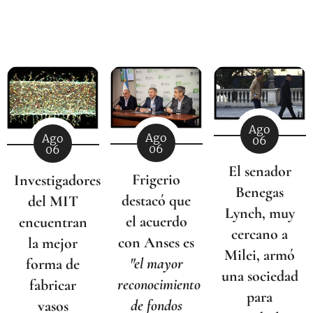
Ago
Ago
Ago
06
06
06
El senador
Frigerio
Investigadores
Benegas
destacó que
del MIT
Lynch, muy
el acuerdo
encuentran
cercano a
con Anses es
la mejor
Milei, armó
"el mayor
forma de
una sociedad
reconocimiento
fabricar
para
de fondos
vasos