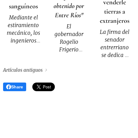
venderle
obtenido por
sanguíneos
tierras a
Entre Ríos"
Mediante el
extranjeros
estiramiento
El
La firma del
mecánico, los
gobernador
senador
ingenieros
Rogelio
entrerriano
del MIT
Frigerio
se dedica a
pueden
brindó
asesorar a
controlar
detalles del
Artículos antiguos
extranjeros
cómo las
acuerdo
interesados
arterias
alcanzado
en comprar
artificiales
Share
con Anses, en
tierras y
desarrollan
el marco de la
gestionar las
nuevos
deuda que el
propiedades.
capilares.
organismo
nacional
mantiene con
la Caja de