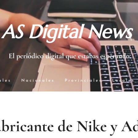
AS Digital News
El periódico digital que estabas esperando
ales
Nacionales
Provinciales
Locales
abricante de Nike y A