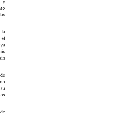
, y
ato
las
 la
 el
 ya
más
sin
 de
omo
 su
ros
 de