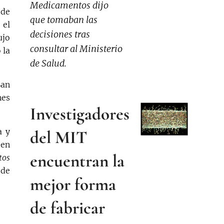
Medicamentos dijo
 de
que tomaban las
 el
decisiones tras
ujo
consultar al Ministerio
 la
de Salud.
San
nes
Investigadores
a y
del MIT
 en
encuentran la
tos
sde
mejor forma
de fabricar