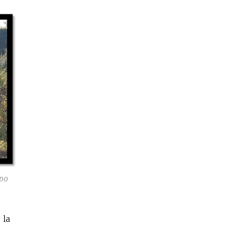
upo
 la