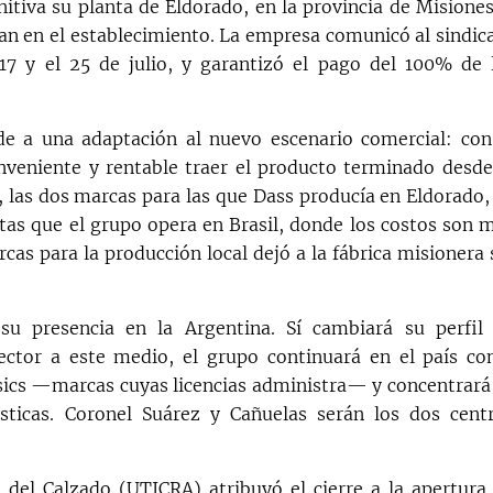
nitiva su planta de Eldorado, en la provincia de Misiones
an en el establecimiento. La empresa comunicó al sindic
 17 y el 25 de julio, y garantizó el pago del 100% de 
de a una adaptación al nuevo escenario comercial: con
nveniente y rentable traer el producto terminado desde
s, las dos marcas para las que Dass producía en Eldorado,
tas que el grupo opera en Brasil, donde los costos son 
as para la producción local dejó a la fábrica misionera 
u presencia en la Argentina. Sí cambiará su perfil
ector a este medio, el grupo continuará en el país c
sics —marcas cuyas licencias administra— y concentrará
ísticas. Coronel Suárez y Cañuelas serán los dos cent
 del Calzado (UTICRA) atribuyó el cierre a la apertura