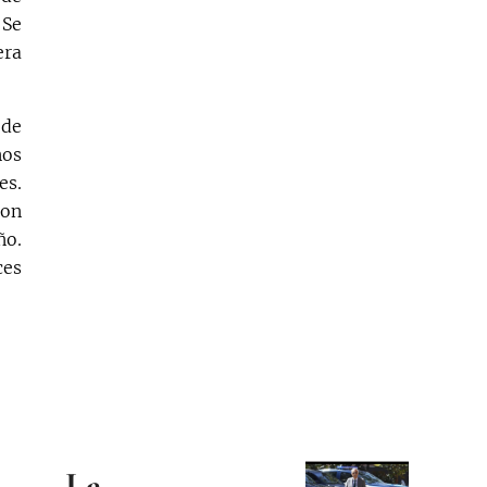
 Se
era
 de
nos
es.
ron
ño.
ces
La