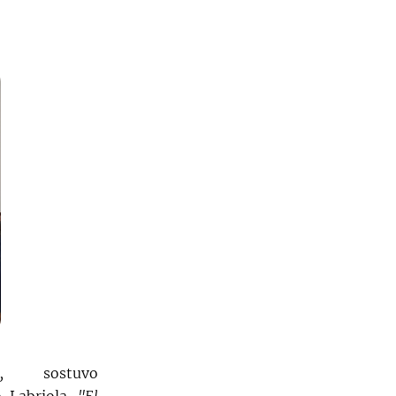
,
sostuvo
o Labriola.
"El