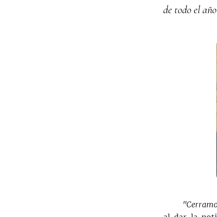
de todo el año
"Cerramo
al dar la not