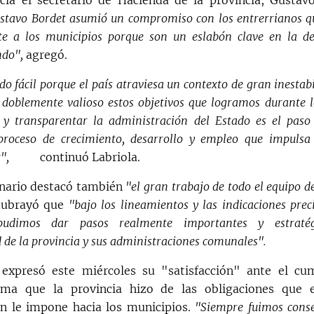
tavo Bordet asumió un compromiso con los entrerrianos qu
te a los municipios porque son un eslabón clave en la de
ndo",
agregó.
do fácil porque el país atraviesa un contexto de gran inestab
 doblemente valioso estos objetivos que logramos durante l
 y transparentar la administración del Estado es el paso 
 proceso de crecimiento, desarrollo y empleo que impulsa
",
continuó Labriola.
onario destacó también
"el gran trabajo de todo el equipo d
subrayó que
"bajo los lineamientos y las indicaciones prec
pudimos dar pasos realmente importantes y estraté
d de la provincia y sus administraciones comunales".
 expresó este miércoles su "satisfacción" ante el cu
ma que la provincia hizo de las obligaciones que 
ón le impone hacia los municipios.
"Siempre fuimos conse