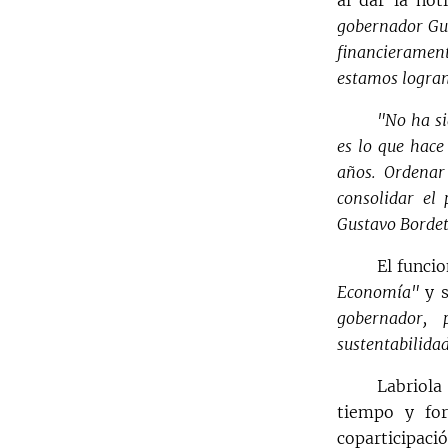
gobernador Gus
financieramen
estamos logra
"No ha si
es lo que hace
años. Ordenar
consolidar el
Gustavo Bordet
El funci
Economía"
y 
gobernador, 
sustentabilida
Labriola
tiempo y for
coparticipaci