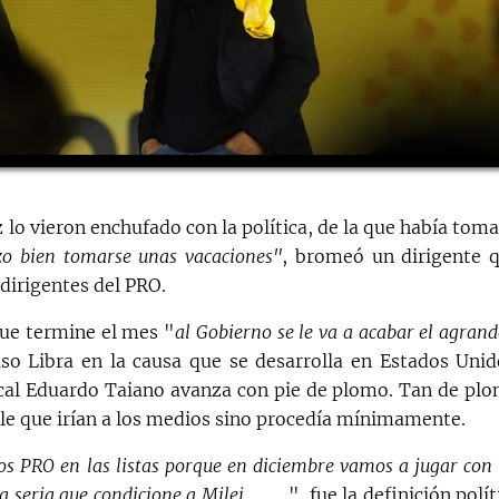
 lo vieron enchufado con la política, de la que había tom
zo bien tomarse unas vacaciones"
, bromeó un dirigente 
dirigentes del PRO.
que termine el mes "
al Gobierno se le va a acabar el agran
aso Libra en la causa que se desarrolla en Estados Unid
iscal Eduardo Taiano avanza con pie de plomo. Tan de pl
rle que irían a los medios sino procedía mínimamente.
 PRO en las listas porque en diciembre vamos a jugar con 
a seria que condicione a Milei
", fue la definición polít