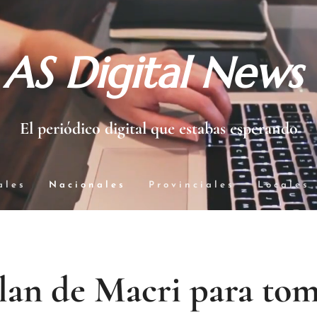
AS Digital News
El periódico digital que estabas esperando
ales
Nacionales
Provinciales
Locales
lan de Macri para to