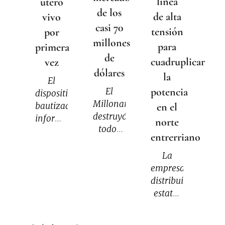
línea
útero
de los
de alta
vivo
casi 70
tensión
por
millones
para
primera
de
cuadruplicar
vez
dólares
la
El
potencia
El
dispositivo,
Millonario
bautizado
en el
destruyó
informalmente
norte
todos
como
entrerriano
los
"Mother",
récords
La
busca
económicos
empresa
resolver
e
distribuidora
una
invirtió
estatal
pregunta
68,45
Enersa
que
millones
participó
intriga