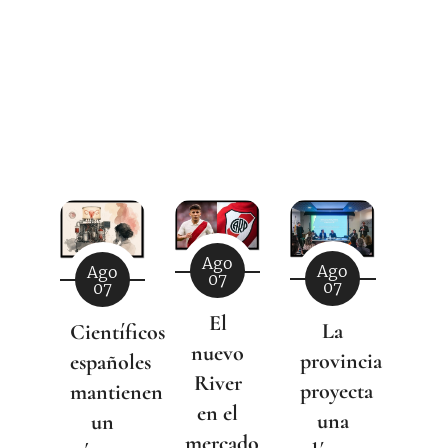
Ago
Ago
Ago
07
07
07
El
La
Científicos
nuevo
provincia
españoles
River
proyecta
mantienen
en el
una
un
mercado