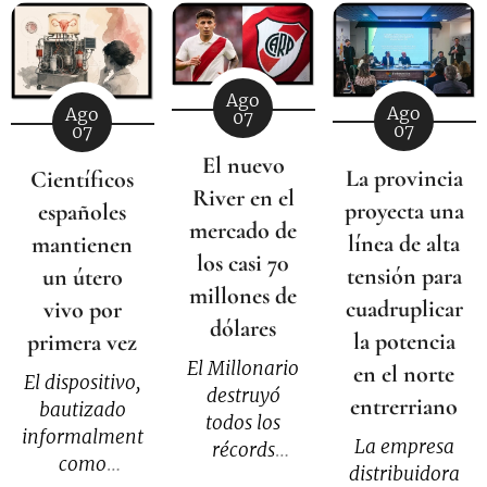
Ago
Ago
Ago
07
07
07
El nuevo
La provincia
Científicos
River en el
proyecta una
españoles
mercado de
línea de alta
mantienen
los casi 70
tensión para
un útero
millones de
cuadruplicar
vivo por
dólares
la potencia
primera vez
El Millonario
en el norte
El dispositivo,
destruyó
entrerriano
bautizado
todos los
informalmente
La empresa
récords
como
distribuidora
económicos e