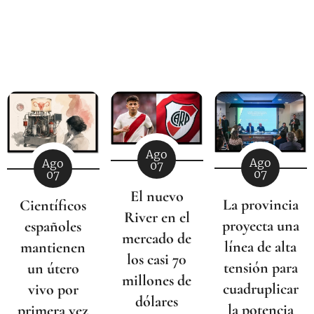
Ago
Ago
Ago
07
07
07
El nuevo
La provincia
Científicos
River en el
proyecta una
españoles
mercado de
línea de alta
mantienen
los casi 70
tensión para
un útero
millones de
cuadruplicar
vivo por
dólares
la potencia
primera vez