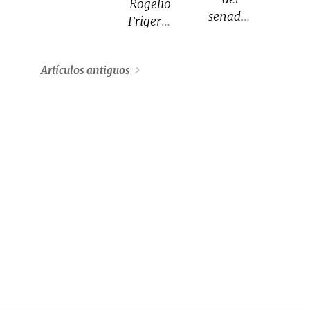
Rogelio
pueden
senador
Frigerio
controlar
entrerriano
brindó
cómo
se
detalles
las
dedica
Artículos antiguos
del
arterias
a
acuerdo
artificiales
asesorar
alcanzado
desarrollan
a
con
nuevos
extranjeros
Anses,
capilares.
interesados
en el
en
marco
comprar
de la
tierras y
deuda
gestionar
que el
las
organismo
propiedades.
nacional
mantiene
con la