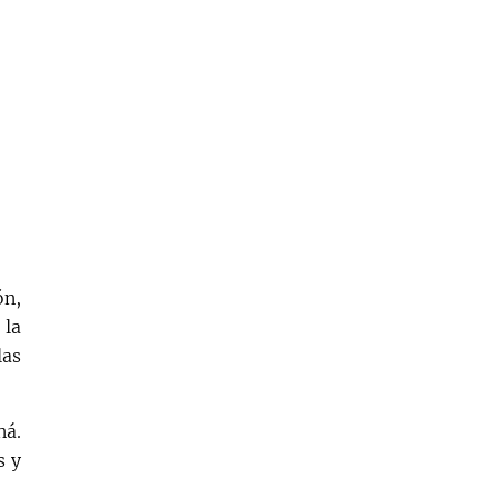
ón,
 la
las
ná.
s y