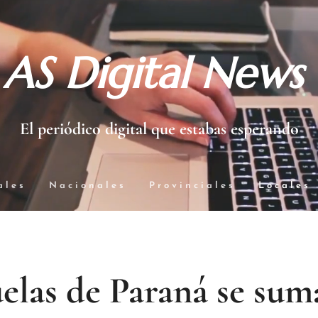
AS Digital News
El periódico digital que estabas esperando
ales
Nacionales
Provinciales
Locales
elas de Paraná se sum