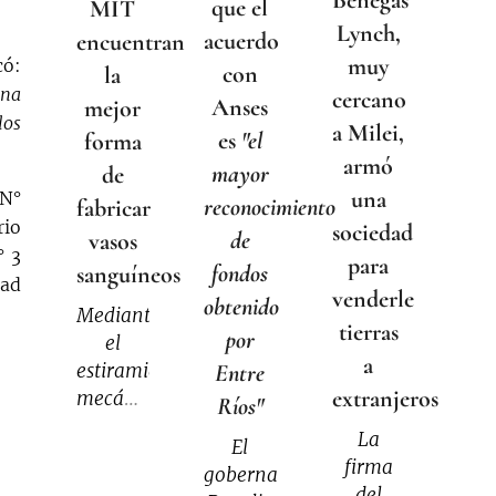
que el
MIT
Lynch,
acuerdo
encuentran
muy
có:
con
la
una
cercano
Anses
mejor
los
a Milei,
es
"el
forma
armó
mayor
de
una
 N°
reconocimiento
fabricar
rio
sociedad
de
vasos
° 3
para
fondos
sanguíneos
dad
venderle
obtenido
Mediante
tierras
por
el
a
estiramiento
Entre
extranjeros
mecánico,
Ríos"
los
La
El
ingenieros
firma
gobernador
del MIT
del