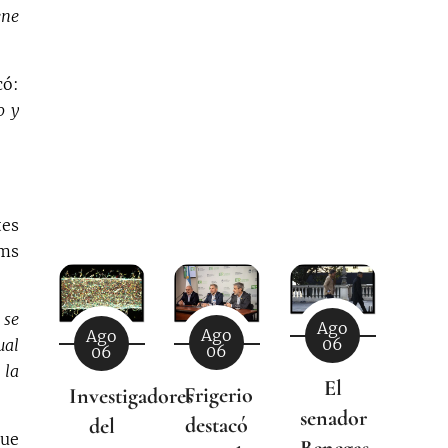
ene
có:
o y
tes
ems
 se
Ago
Ago
Ago
06
ual
06
06
 la
El
Frigerio
Investigadores
senador
destacó
del
gue
Benegas