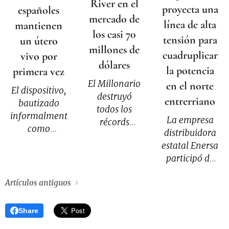
River en el
proyecta una
españoles
mercado de
línea de alta
mantienen
los casi 70
tensión para
un útero
millones de
cuadruplicar
vivo por
dólares
la potencia
primera vez
El Millonario
en el norte
El dispositivo,
destruyó
entrerriano
bautizado
todos los
informalmente
La empresa
récords
como
distribuidora
económicos e
"Mother",
estatal Enersa
invirtió 68,45
busca
participó de
millones en
resolver una
la audiencia
nueve
pregunta que
Artículos antiguos
pública del
refuerzos
intriga a los
Ente
para su
científicos
Provincial
plantel.
Share
desde hace
Regulador de
Conocé todos