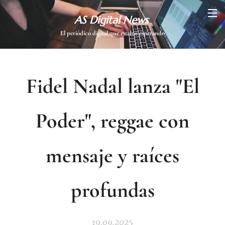
AS Digital News
El periódico digital que estabas esperando
Fidel Nadal lanza "El
Poder", reggae con
mensaje y raíces
profundas
19.09.2025