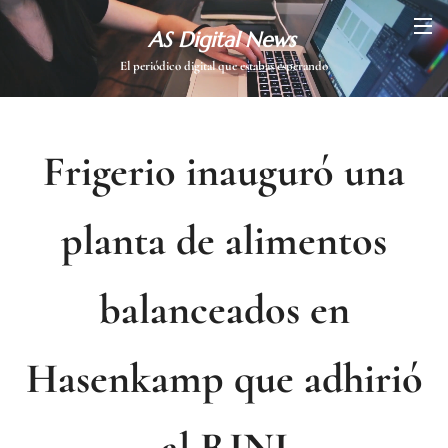
AS Digital News
El periódico digital que estabas esperando
Frigerio inauguró una
planta de alimentos
balanceados en
Hasenkamp que adhirió
al RINI