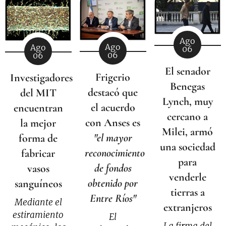
Ago
Ago
Ago
06
06
06
El senador
Frigerio
Investigadores
Benegas
destacó que
del MIT
Lynch, muy
el acuerdo
encuentran
cercano a
con Anses es
la mejor
Milei, armó
"el mayor
forma de
una sociedad
reconocimiento
fabricar
para
de fondos
vasos
venderle
obtenido por
sanguíneos
tierras a
Entre Ríos"
Mediante el
extranjeros
estiramiento
El