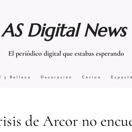
AS Digital News
El periódico digital que estabas esperando
d y Belleza
Decoración
Cocina
Espect
risis de Arcor no encu