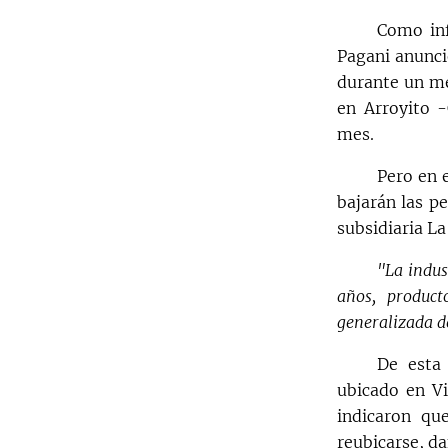
Como inf
Pagani anunci
durante un me
en Arroyito 
mes.
Pero en 
bajarán las p
subsidiaria L
"La indus
años, product
generalizada 
De esta 
ubicado en Vi
indicaron qu
reubicarse, da