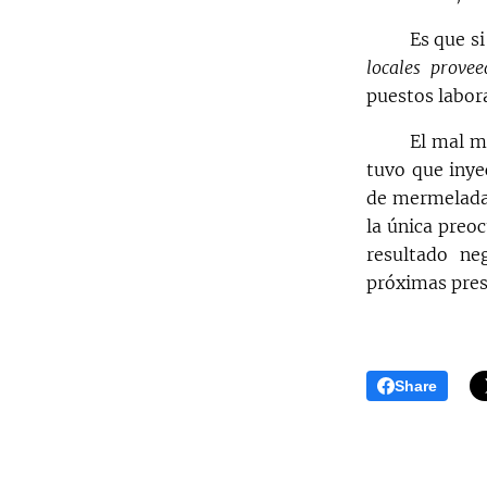
Es que si
locales prove
puestos labora
El mal m
tuvo que inye
de mermeladas
la única preo
resultado ne
próximas pres
Share