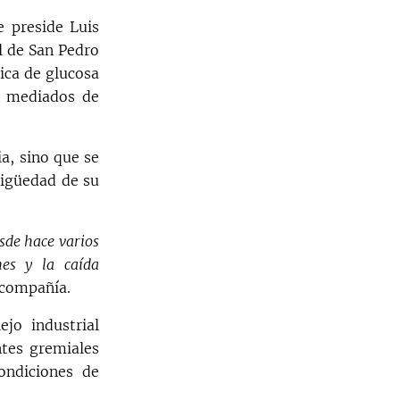
 preside Luis
l de San Pedro
ica de glucosa
a mediados de
a, sino que se
tigüedad de su
sde hace varios
nes y la caída
 compañía.
jo industrial
ntes gremiales
ondiciones de