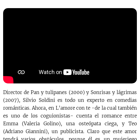
Director de Pan y tulipanes (2000) y Sonrisas y lágrimas
(2007), Silvio Soldini es todo un experto en comedias
románticas. Ahora, en L'amore con te -de la cual también
es uno de los coguionistas- cuenta el romance entre
Emma (Valeria Golino), una osteópata ciega, y Teo
(Adriano Giannini), un publicista. Claro que este amor
tendrá varios obstáculos, porque él es un mujeriego