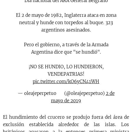
Día nacional del ARA General Belgrano
El 2 de mayo de 1982, Inglaterra ataca en zona
neutral y hunde con torpedos al buque. 323
argentinos asesinados.
Pero el gobierno, a través de la Armada
Argentina dice que "se hundió".
¡NO SE HUNDIO, LO HUNDIERON,
VENDEPATRIAS!
pic.twitter.com/kO6yCN41WH
— oleajeperpetuo 🌊 (@oleajeperpetuo)
2 de
mayo de 2019
El hundimiento del crucero se produjo fuera del área de
exclusión establecida alrededor de las islas. Los
británicos acusaron a la entonces primera ministra