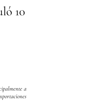
uló 10
cipalmente a
exportaciones