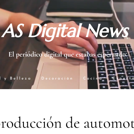
AS Digital News
El periódico digital que estabas esperando
d y Belleza
Decoración
Cocina
Espect
producción de automot