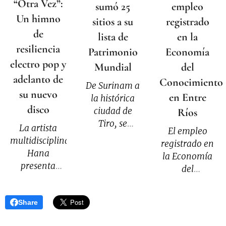
“Otra Vez”:
empleo
sumó 25
Un himno
registrado
sitios a su
de
en la
lista de
resiliencia
Economía
Patrimonio
electro pop y
del
Mundial
adelanto de
Conocimiento
De Surinam a
su nuevo
en Entre
la histórica
disco
ciudad de
Ríos
Tiro, se
La artista
El empleo
incorporaron
multidisciplinaria
registrado en
19 bienes
Hana
la Economía
culturales, 5
presenta
del
naturales y 1
"Otra Vez", su
Conocimiento
mixto
más reciente
creció casi un
durante el
single y el
Share
4 por ciento
encuentro
primer
en el último
que se realizó