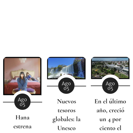
Ago
Ago
05
05
Ago
En el último
Nuevos
05
año, creció
tesoros
Hana
un 4 por
globales: la
estrena
ciento el
Unesco