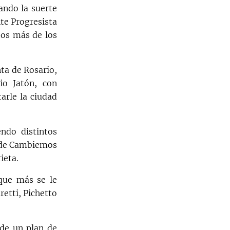
ando la suerte
nte Progresista
os más de los
nta de Rosario,
io Jatón, con
arle la ciudad
endo distintos
n de Cambiemos
ieta.
que más se le
retti, Pichetto
de un plan de