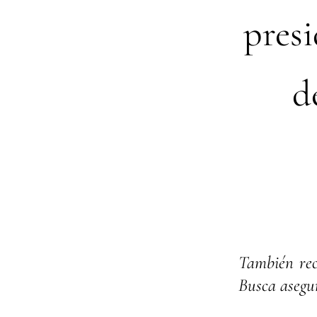
presi
d
También rec
Busca asegur