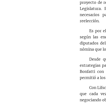
proyecto de r
Legislatura.
necesarios p
reelección.
Es por e
según las enc
diputados del
nómina que lo
Desde qu
estrategias p
Bonfatti con 
permitió a lo
Con Lifs
que cada ve
negociando ob