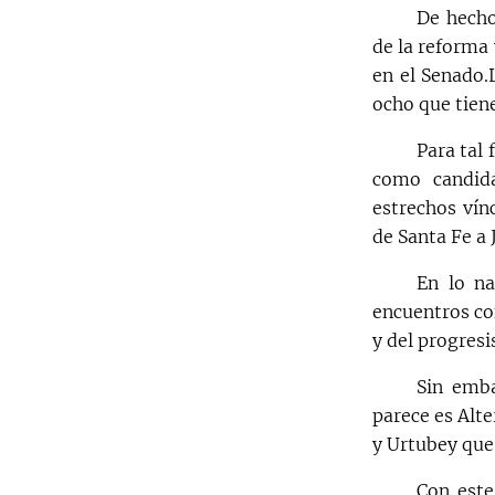
De hecho
de la reforma 
en el Senado
ocho que tien
Para tal 
como candida
estrechos vín
de Santa Fe a 
En lo na
encuentros co
y del progresi
Sin emba
parece es Alte
y Urtubey que 
Con este