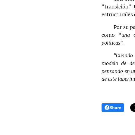
"transición". 
estructurales
Por su pa
como "
una d
políticas".
"Cuando 
modelo de de
pensando en un
de este laberi
Share