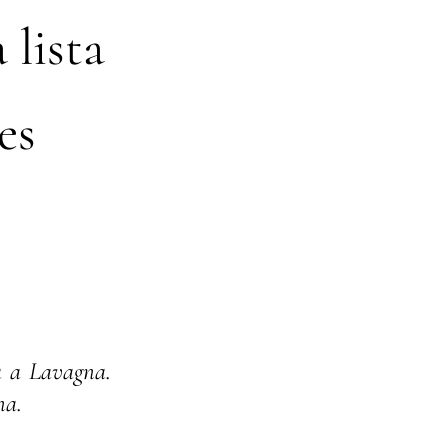
 lista
es
a a Lavagna.
na.