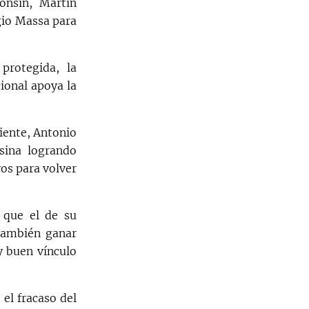
onsín, Martín
gio Massa para
 protegida, la
ional apoya la
iente, Antonio
sina logrando
vos para volver
 que el de su
 también ganar
y buen vínculo
el fracaso del