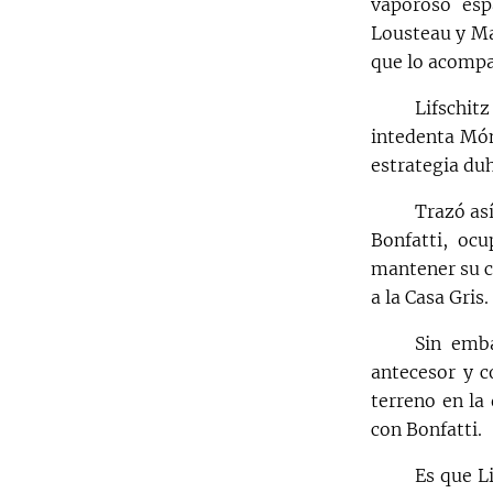
vaporoso esp
Lousteau y Ma
que lo acompa
Lifschit
intedenta Món
estrategia du
Trazó as
Bonfatti, oc
mantener su ca
a la Casa Gris.
Sin emba
antecesor y c
terreno en la
con Bonfatti.
Es que L