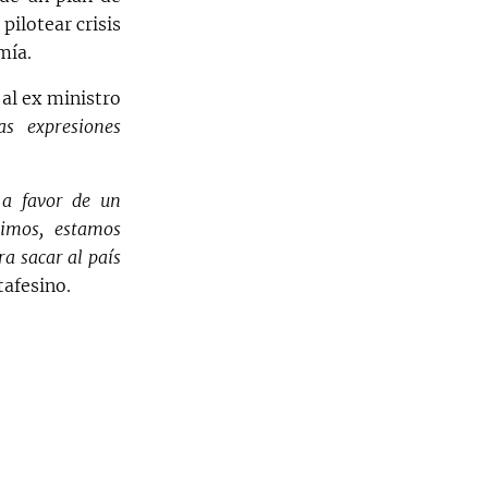
pilotear crisis
mía.
 al ex ministro
as expresiones
 a favor de un
imos, estamos
a sacar al país
tafesino.