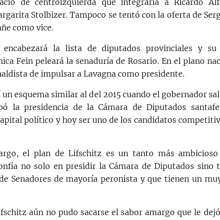
acio de centroizquierda que integraría a Ricardo Alf
rgarita Stolbizer. Tampoco se tentó con la oferta de Ser
ñe como vice.
z encabezará la lista de diputados provinciales y su
ica Fein peleará la senaduría de Rosario. En el plano nac
haldista de impulsar a Lavagna como presidente.
í un esquema similar al del 2015 cuando el gobernador sal
upó la presidencia de la Cámara de Diputados santafe
pital político y hoy ser uno de los candidatos competiti
rgo, el plan de Lifschitz es un tanto más ambicioso
onfía no solo en presidir la Cámara de Diputados sino
 de Senadores de mayoría peronista y que tienen un mu
ifschitz aún no pudo sacarse el sabor amargo que le dejó 