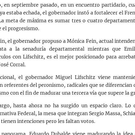
, en septiembre pasado, en un encuentro partidario, cu
ya estaba echada, el gobernador instó a fortalecer el Fre
.La meta de máxima es sumar tres o cuatro departament
e el progresismo.
fin, el gobernador propuso a Mónica Fein, actual intende
ta a la senaduría departamental mientras que Emil
culos con Lifschitz, es el mejor posicionado para arrebat
José Corral.
cional, el gobernador Miguel Lifschitz viene manteni
n referentes del peronismo, radicales que se diferencia
smo con el fin de madurar una tercera vía que supere la gr
rgo, hasta ahora no ha surgido un espacio claro. Lo 
rnativa Federal, la mesa que integran Sergio Massa, Schia
tienen intenciones pero les faltan votos.
 panorama, Eduardo Duhalde viene madurando la idea 