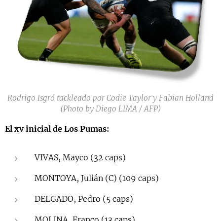
Rodrigo Isgró tackleado por Codie Taylor y Fabian Holland
(Photo by Diego LIMA / AFP)
El xv inicial de Los Pumas:
VIVAS, Mayco (32 caps)
MONTOYA, Julián (C) (109 caps)
DELGADO, Pedro (5 caps)
MOLINA, Franco (13 caps)