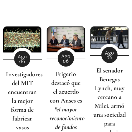
Ago
Ago
Ago
06
06
06
El senador
Frigerio
Investigadores
Benegas
destacó que
del MIT
Lynch, muy
el acuerdo
encuentran
cercano a
con Anses es
la mejor
Milei, armó
"el mayor
forma de
una sociedad
reconocimiento
fabricar
para
de fondos
vasos