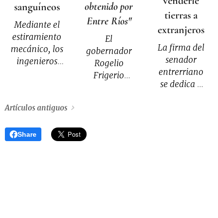
venderle
obtenido por
sanguíneos
tierras a
Entre Ríos"
Mediante el
extranjeros
estiramiento
El
La firma del
mecánico, los
gobernador
senador
ingenieros
Rogelio
entrerriano
del MIT
Frigerio
se dedica a
pueden
brindó
asesorar a
controlar
detalles del
Artículos antiguos
extranjeros
cómo las
acuerdo
interesados
arterias
alcanzado
en comprar
artificiales
Share
con Anses, en
tierras y
desarrollan
el marco de la
gestionar las
nuevos
deuda que el
propiedades.
capilares.
organismo
nacional
mantiene con
la Caja de