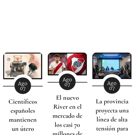
Ago
Ago
Ago
07
07
07
El nuevo
La provincia
Científicos
River en el
proyecta una
españoles
mercado de
línea de alta
mantienen
los casi 70
tensión para
un útero
millones de