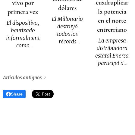
cuadruplicar
vivo por
dólares
la potencia
primera vez
El Millonario
en el norte
El dispositivo,
destruyó
entrerriano
bautizado
todos los
informalmente
La empresa
récords
como
distribuidora
económicos e
"Mother",
estatal Enersa
invirtió 68,45
busca
participó de
millones en
resolver una
la audiencia
nueve
pregunta que
Artículos antiguos
pública del
refuerzos
intriga a los
Ente
para su
científicos
Provincial
plantel.
Share
desde hace
Regulador de
Conocé todos
años. ¿Qué
la Energía
los detalles
ocurre
(Epre) para
detrás de
exactamente
exponer los
cada
cuando un
aspectos
contratación.