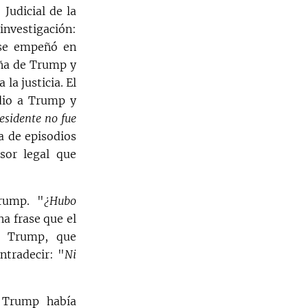
Judicial de la
investigación:
 se empeñó en
aña de Trump y
la justicia. El
dio a Trump y
residente no fue
na de episodios
sor legal que
rump. "
¿Hubo
a frase que el
. Trump, que
ntradecir: "
Ni
 Trump había