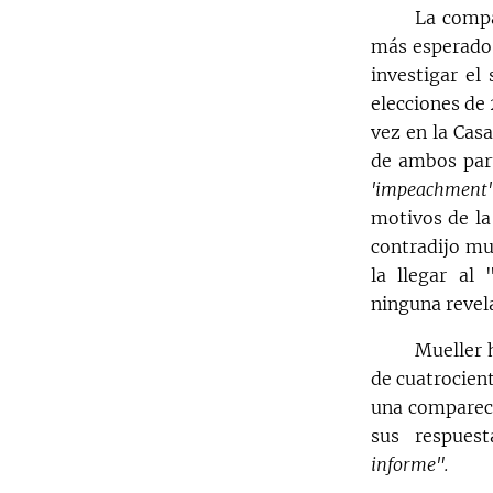
La compa
más esperado 
investigar e
elecciones de 
vez en la Cas
de ambos part
'impeachment'
motivos de la
contradijo mu
la llegar al
ninguna revela
Mueller 
de cuatrocien
una comparece
sus respues
informe".