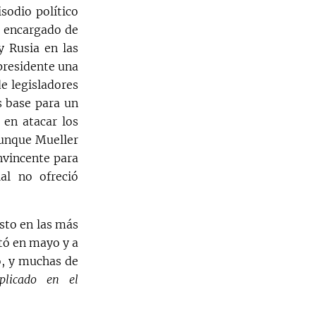
sodio político
, encargado de
 Rusia en las
 presidente una
e legisladores
s base para un
 en atacar los
Aunque Mueller
nvincente para
al no ofreció
sto en las más
tó en mayo y a
o, y muchas de
plicado en el