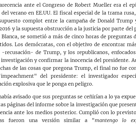
recencia ante el Congreso de Robert Mueller era el epi
del verano en EE.UU. El fiscal especial de la trama rusa
l supuesto complot entre la campaña de Donald Trump y
2016 y la supuesta obstrucción a la justicia por parte del
a Blanca, se sometió a más de cinco horas de preguntas d
idos. Los demócratas, con el objetivo de encontrar má
-recusación- de Trump, y los republicanos, enfocados
 investigación y confirmar la inocencia del presidente. 
chas de las cosas que pregona Trump, el final no fue co
 "impeachment" del presidente: el investigador especi
ción explosiva que le ponga en peligro.
había avisado que sus preguntas se ceñirían a lo ya expue
tas páginas del informe sobre la investigación que presen
ncia ante los medios posterior. Cumplió con lo previst
tas fueron una versión similar a "
mantengo lo ex