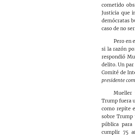
cometido obs
Justicia que 
demócratas bu
caso de no ser
Pero en 
si la razón p
respondió Mue
delito. Un pa
Comité de Inte
presidente com
Mueller 
Trump fuera 
como repite e
sobre Trump y
pública para
cumplir 75 a