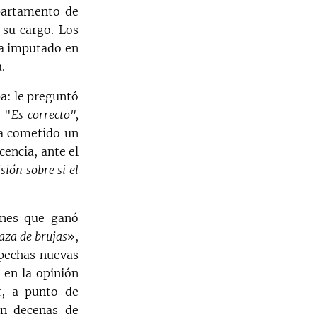
partamento de
 su cargo. Los
ra imputado en
.
a: le preguntó
. "
Es correcto",
ra cometido un
encia, ante el
ión sobre si el
ones que ganó
aza de brujas
»,
spechas nuevas
 en la opinión
, a punto de
En decenas de