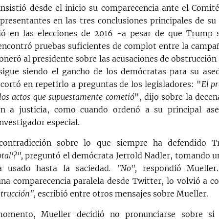
insistió desde el inicio su comparecencia ante el Comité 
resentantes en las tres conclusiones principales de su 
irió en las elecciones de 2016 -a pesar de que Trump
encontró pruebas suficientes de complot entre la camp
oneró al presidente sobre las acusaciones de obstrucción a 
 sigue siendo el gancho de los demócratas para su ase
cortó en repetirlo a preguntas de los legisladores: "
El p
los actos que supuestamente cometió
", dijo sobre la dece
ón a justicia, como cuando ordenó a su principal ase
investigador especial.
contradicción sobre lo que siempre ha defendido T
tal'?",
preguntó el demócrata Jerrold Nadler, tomando un
a usado hasta la saciedad
. "No",
respondió Mueller
na comparecencia paralela desde Twitter, lo volvió a co
trucción",
escribió entre otros mensajes sobre Mueller.
omento, Mueller decidió no pronunciarse sobre si