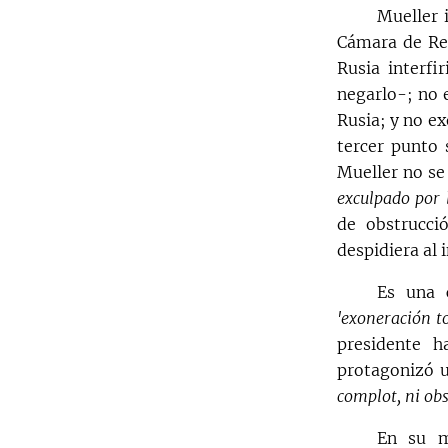
Mueller 
Cámara de Rep
Rusia interf
negarlo-; no 
Rusia; y no ex
tercer punto
Mueller no se 
exculpado por 
de obstrucci
despidiera al 
Es una 
'exoneración to
presidente h
protagonizó u
complot, ni obs
En su m