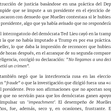
trucción de justicia basándose en una práctica del De
impide que se impute a un presidente en el ejercicio de
scaron con denuedo que Mueller contestara si le hubie
 presidente, algo que ya había avisado que no respondería
el interrogatorio del demócrata Ted Lieu cayó en la tramp
or la que no había imputado a Trump es por esa práctica
ller, lo que daba la impresión de reconocer que hubie
r de horas después, en el arranque de su segunda comparec
ligencia, corrigió su declaración: "
No llegamos a una decis
etió un crimen".
también negó que la interferencia rusa en las elecci
un "
fraude"
o que la investigación que dirigió fuera una «
c
l presidente. Pero son afirmaciones que no aportan so
 que no servirán para que los demócratas ganen apoyo
 impulsar un '
impeachment'.
El desempeño de Mueller
ños, fue, además, seco y, en ocasiones, frustrante. 