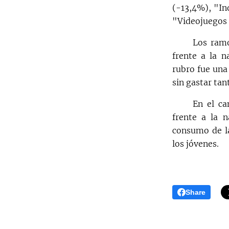
(-13,4%), "In
"Videojuegos 
Los ramo
frente a la 
rubro fue una
sin gastar tan
En el ca
frente a la 
consumo de la
los jóvenes.
Share