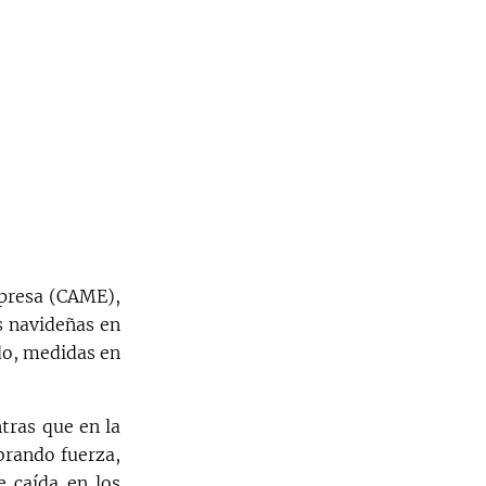
mpresa (CAME),
s navideñas en
do, medidas en
ntras que en la
brando fuerza,
e caída en los