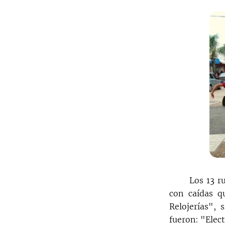
Los 13 r
con caídas q
Relojerías",
fueron: "Elec