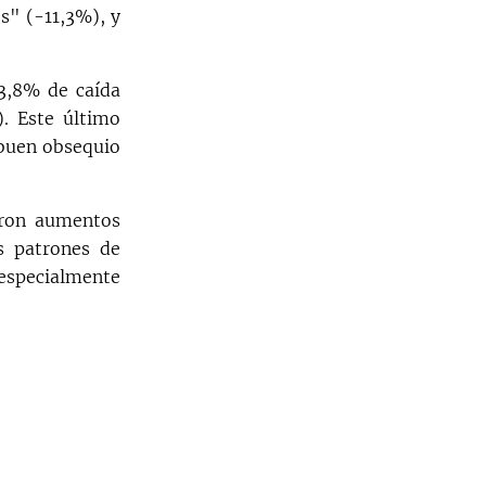
s" (-11,3%), y
3,8% de caída
. Este último
 buen obsequio
eron aumentos
s patrones de
 especialmente