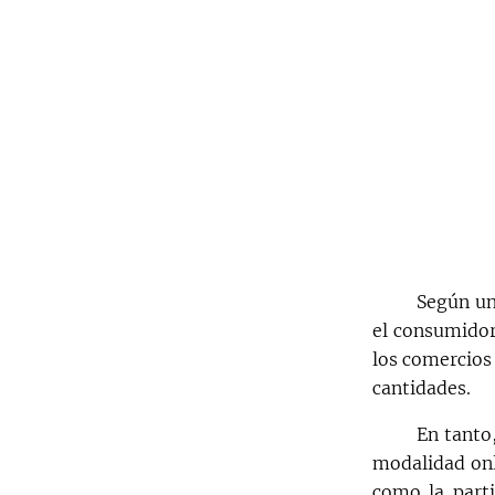
Según un
el consumidor
los comercios
cantidades.
En tanto,
modalidad onl
como la parti