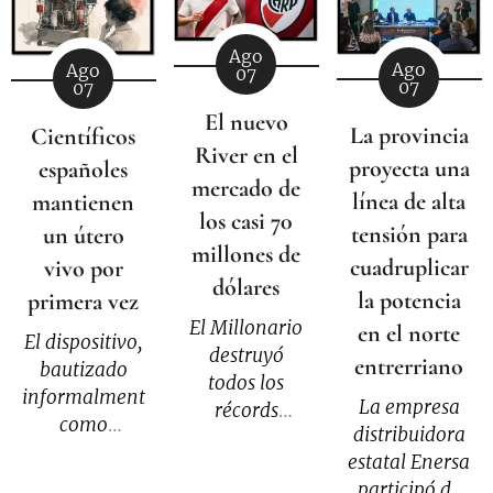
Ago
Ago
Ago
07
07
07
El nuevo
La provincia
Científicos
River en el
proyecta una
españoles
mercado de
línea de alta
mantienen
los casi 70
tensión para
un útero
millones de
cuadruplicar
vivo por
dólares
la potencia
primera vez
El Millonario
en el norte
El dispositivo,
destruyó
entrerriano
bautizado
todos los
informalmente
La empresa
récords
como
distribuidora
económicos e
"Mother",
estatal Enersa
invirtió 68,45
busca
participó de