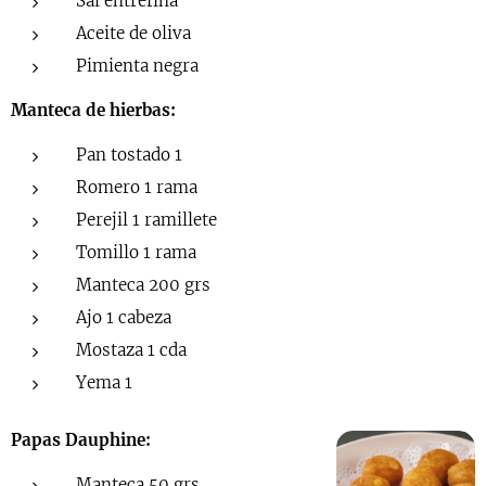
Sal entrefina
Aceite de oliva
Pimienta negra
Manteca de hierbas:
Pan tostado 1
Romero 1 rama
Perejil 1 ramillete
Tomillo 1 rama
Manteca 200 grs
Ajo 1 cabeza
Mostaza 1 cda
Yema 1
Papas Dauphine:
Manteca 50 grs