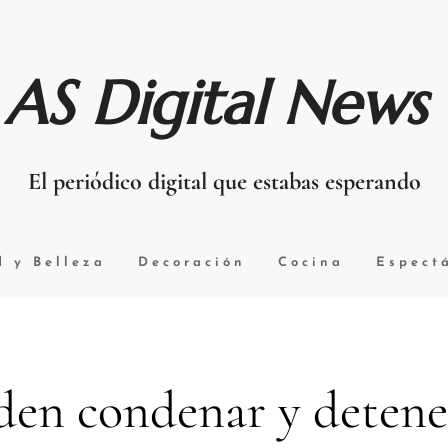
AS Digital News
El periódico digital que estabas esperando
d y Belleza
Decoración
Cocina
Espect
den condenar y detene