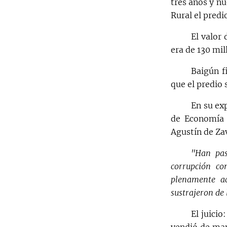
tres años y nu
Rural el predi
El valor 
era de 130 mil
Baigún fi
que el predio 
En su exp
de Economía 
Agustín de Zav
"Han pas
corrupción co
plenamente ac
sustrajeron de 
El juici