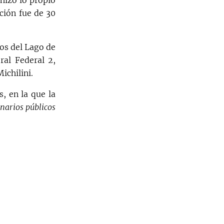
hizo lo propio
ción fue de 30
os del Lago de
ral Federal 2,
ichilini.
, en la que la
narios públicos