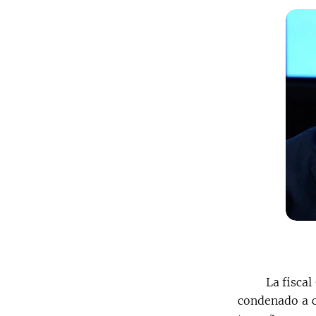
La fisca
condenado a c