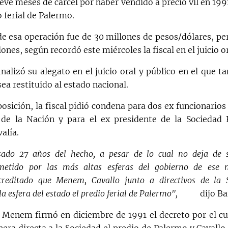
eve meses de cárcel por haber vendido a precio vil en 199
o ferial de Palermo.
de esa operación fue de 30 millones de pesos/dólares, per
lones, según recordó este miércoles la fiscal en el juicio or
nalizó su alegato en el juicio oral y público en el que t
sea restituido al estado nacional.
osición, la fiscal pidió condena para dos ex funcionarios
de la Nación y para el ex presidente de la Sociedad R
alía.
ado 27 años del hecho, a pesar de lo cual no deja de 
metido por las más altas esferas del gobierno de ese
reditado que Menem, Cavallo junto a directivos de la 
la esfera del estado el predio ferial de Palermo",
dijo Ba
o: Menem firmó en diciembre de 1991 el decreto por el cua