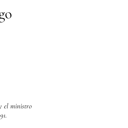
go
y el ministro
91.