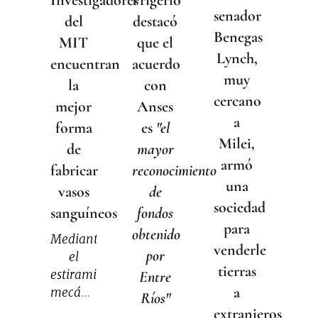
Investigadores
senador
destacó
del
Benegas
que el
MIT
Lynch,
acuerdo
encuentran
muy
con
la
cercano
Anses
mejor
a
es
"el
forma
Milei,
mayor
de
armó
reconocimiento
fabricar
una
de
vasos
sociedad
fondos
sanguíneos
para
obtenido
Mediante
venderle
por
el
tierras
estiramiento
Entre
a
mecánico,
Ríos"
los
extranjeros