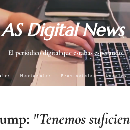
AS Digital News
El periódico digital que estabas esperando
ales
Nacionales
Provinciales
Locales
rump:
"Tenemos suficien