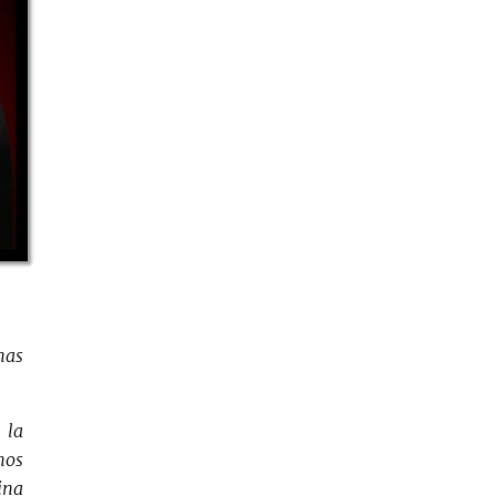
mas
 la
mos
ina