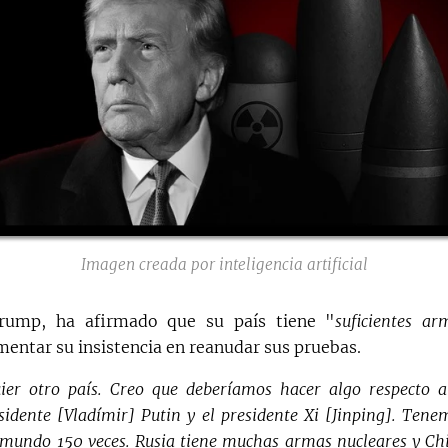
Imagen creada por inteligencia artificial
Trump, ha afirmado que su país tiene "
suficientes ar
omentar su insistencia en reanudar sus pruebas.
er otro país. Creo que deberíamos hacer algo respecto a
sidente [Vladímir] Putin y el presidente Xi [Jinping]. Tene
l mundo 150 veces. Rusia tiene muchas armas nucleares y Ch