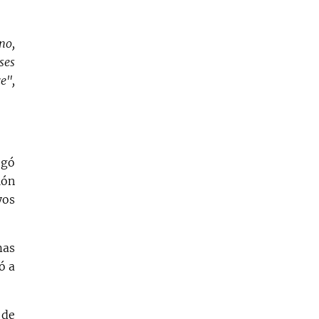
no,
ses
e",
egó
ión
yos
mas
ó a
 de