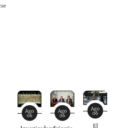
rse
Ago
Ago
Ago
06
06
06
El
Frigerio