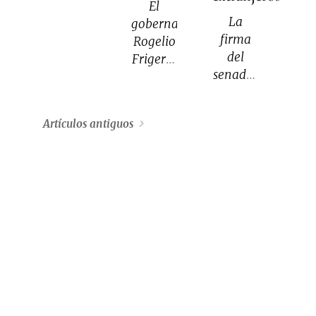
El
ingenieros
La
gobernador
del MIT
firma
Rogelio
pueden
del
Frigerio
controlar
senador
brindó
cómo
entrerriano
detalles
las
se
del
arterias
Artículos antiguos
dedica
acuerdo
artificiales
a
alcanzado
desarrollan
asesorar
con
nuevos
a
Anses,
capilares.
extranjeros
en el
interesados
marco
en
de la
comprar
deuda
tierras y
que el
gestionar
organismo
las
nacional