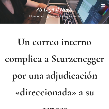
AS Digital News
El periódico digital que estabas esperando
Un correo interno
complica a Sturzenegger
por una adjudicación
«direccionada» a su
esposa