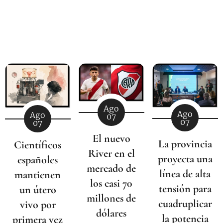
Ago
Ago
Ago
07
07
07
El nuevo
La provincia
Científicos
River en el
proyecta una
españoles
mercado de
línea de alta
mantienen
los casi 70
tensión para
un útero
millones de
cuadruplicar
vivo por
dólares
la potencia
primera vez