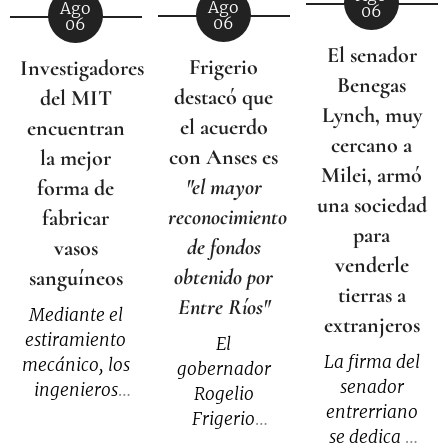
Ago
Ago
06
06
06
El senador
Frigerio
Investigadores
Benegas
destacó que
del MIT
Lynch, muy
el acuerdo
encuentran
cercano a
con Anses es
la mejor
Milei, armó
"el mayor
forma de
una sociedad
reconocimiento
fabricar
para
de fondos
vasos
venderle
obtenido por
sanguíneos
tierras a
Entre Ríos"
Mediante el
extranjeros
estiramiento
El
La firma del
mecánico, los
gobernador
senador
ingenieros
Rogelio
entrerriano
del MIT
Frigerio
se dedica a
pueden
brindó