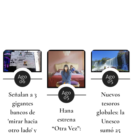
Ago
Ago
06
05
Ago
Señalan a 3
Nuevos
05
gigantes
tesoros
Hana
bancos de
globales: la
estrena
'mirar hacia
Unesco
“Otra Vez”:
otro lado' y
sumó 25