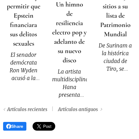
Un himno
permitir que
sitios a su
de
Epstein
lista de
resiliencia
financiara
Patrimonio
electro pop y
sus delitos
Mundial
adelanto de
sexuales
De Surinam a
su nuevo
la histórica
El senador
disco
ciudad de
demócrata
Tiro, se
Ron Wyden
La artista
incorporaron
acusó a la
multidisciplinaria
19 bienes
administración
Hana
culturales, 5
de Donald
presenta
naturales y 1
Trump de
"Otra Vez", su
mixto
burlarse "de
Artículos recientes
Artículos antiguos
más reciente
durante el
la idea de
single y el
encuentro
investigar el
primer
Share
que se realizó
papel que
adelanto de
en Busan,