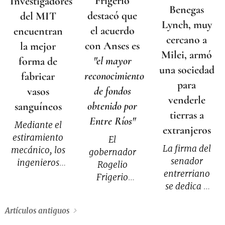
Frigerio
Investigadores
Benegas
destacó que
del MIT
Lynch, muy
el acuerdo
encuentran
cercano a
con Anses es
la mejor
Milei, armó
"el mayor
forma de
una sociedad
reconocimiento
fabricar
para
de fondos
vasos
venderle
obtenido por
sanguíneos
tierras a
Entre Ríos"
Mediante el
extranjeros
estiramiento
El
La firma del
mecánico, los
gobernador
senador
ingenieros
Rogelio
entrerriano
del MIT
Frigerio
se dedica a
pueden
brindó
asesorar a
controlar
detalles del
Artículos antiguos
extranjeros
cómo las
acuerdo
interesados